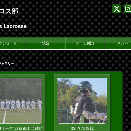
ロス部
s Lacrosse
ケジュール
試合
チーム紹介
メンバ
ギャラリー
’ Bリーグ vs京都工芸繊維
22' A 名阪戦