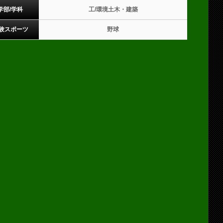
学部/学科
工/環境土木・建築
験スポーツ
野球