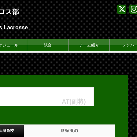
ロス部
s Lacrosse
ケジュール
試合
チーム紹介
メンバ
AT(副将)
出身高校
膳所(滋賀)