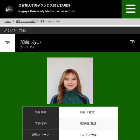
名古屋大学男子ラクロス部 LIZARDS
Nagoya University Men’s Lacrosse Club
ホーム
選手・スタッフ紹介
選手・スタッフ詳細
メンバー詳細
加藤 あい
TR
TR
カトウ アイ
出身高校
刈谷（愛知）
学部/学科
医/保健/看護
経験スポーツ
ハンドボール