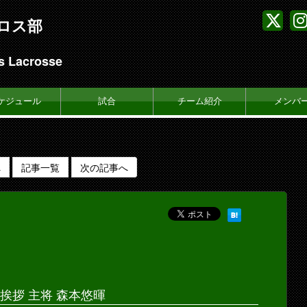
ロス部
s Lacrosse
ケジュール
試合
チーム紹介
メンバ
へ
記事一覧
次の記事へ
挨拶 主将 森本悠暉