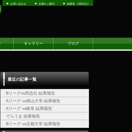
お問い合わせ
交通のご案内
保護者・OBG向け
ー
ギャラリー
ブログ
最近の記事一覧
Bリーグvs同志社 結果報告
Aリーグ vs南山大学 結果報告
Aリーグ vs岐阜 結果報告
でらうま 結果報告
Bリーグ vs京都大学 結果報告