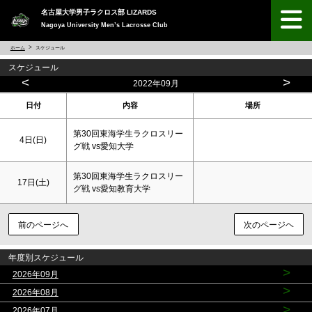
名古屋大学男子ラクロス部 LIZARDS
Nagoya University Men’s Lacrosse Club
ホーム
スケジュール
スケジュール
<
>
2022年09月
日付
内容
場所
第30回東海学生ラクロスリー
4日(
日
)
グ戦 vs愛知大学
第30回東海学生ラクロスリー
17日(
土
)
グ戦 vs愛知教育大学
前のページへ
次のページヘ
年度別スケジュール
>
2026年09月
>
2026年08月
>
2026年07月