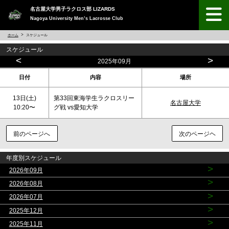
名古屋大学男子ラクロス部 LIZARDS
Nagoya University Men’s Lacrosse Club
ホーム
スケジュール
スケジュール
<
>
2025年09月
日付
内容
場所
13日(
土
)
第33回東海学生ラクロスリー
名古屋大学
10:20〜
グ戦 vs愛知大学
前のページへ
次のページヘ
年度別スケジュール
>
2026年09月
>
2026年08月
>
2026年07月
>
2025年12月
>
2025年11月