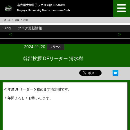
名古屋大学男子ラクロス部 LIZARDS
Nagoya University Men’s Lacrosse Club
ホーム
Blog
詳細
Blog ブログ更新情報
<
>
2024-11-20
リリース
幹部挨拶 DFリーダー 清水樹
今年度DFリーダーを務めます清水樹です。
１年間よろしくお願いします。