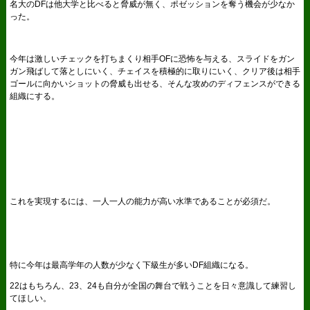
名大のDFは他大学と比べると脅威が無く、ポゼッションを奪う機会が少なか
った。
今年は激しいチェックを打ちまくり相手OFに恐怖を与える、スライドをガン
ガン飛ばして落としにいく、チェイスを積極的に取りにいく、クリア後は相手
ゴールに向かいショットの脅威も出せる、そんな攻めのディフェンスができる
組織にする。
これを実現するには、一人一人の能力が高い水準であることが必須だ。
特に今年は最高学年の人数が少なく下級生が多いDF組織になる。
22はもちろん、23、24も自分が全国の舞台で戦うことを日々意識して練習し
てほしい。