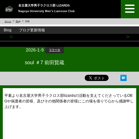
名古屋大学男子ラクロス部 LIZARDS
Nagoya University Men’s Lacrosse Club
ホーム
Blog
詳細
Blog ブログ更新情報
<
>
2026-1-9
リリース
soul ＃7 前田賢蔵
平素より名古屋大学男子ラクロス部lizardsの活動を支えてくださっているOB
Gや保護者の皆様、及びその他関係者の皆様にこの場を借りて心から感謝申し
上げます。