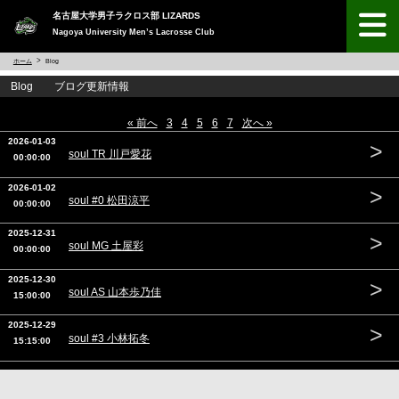
名古屋大学男子ラクロス部 LIZARDS
Nagoya University Men’s Lacrosse Club
ホーム
Blog
Blog ブログ更新情報
« 前へ
3
4
5
6
7
次へ »
2026-01-03
>
soul TR 川戸愛花
00:00:00
2026-01-02
>
soul #0 松田涼平
00:00:00
2025-12-31
>
soul MG 土屋彩
00:00:00
2025-12-30
>
soul AS 山本歩乃佳
15:00:00
2025-12-29
>
soul #3 小林拓冬
15:15:00